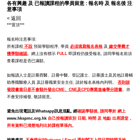
各有興趣 及 已報讀課程的學員留意 : 報名時 及 報名後 注
意事項
< 返回
***置頂***
報名時注意事項:
所有課程
不設
預留學額程序, 學員
必須填寫報名表格
及
繳交學費才
獲學額確認
。網上沒有標示
FULL
即課程仍接受報名, 請同學報名前須
查看課程是否已滿額。
如報讀人士是註冊西醫、註冊中醫、登記護士、註冊護士及其他註冊輔
助專職醫療人員 及註冊職業安全主任, 請於報名表格內列明。
否則頒
發證書當日是不會額外發出CME、CNE及CPD專業進修學分證書
。亦
不會安排補發, 敬請留意。
避免出現電話及Whatsapp訊息混亂, 經
確認學額後, 請同學於 網上
www.hkspmc.org.hk
自己按報讀班別 日期, 時間 及 地點 出席課堂，
所有資料已清楚地列出於課程單張內。
校務處並
不會
發出Whatsapp / Email 通知閣下上堂日期時間及地