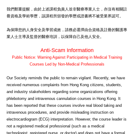
我們鄭重提醒，由於上述課程負責人並非醫療專業人士，亦沒有相關註
冊資格及學術學歷，該課程所頒發的學歷或證書將不被受業界認可。
為保障您的人身安全及學習成效，請務必選擇由合資格及註冊的醫護專
業人士主導及監督的醫療培訓，以保障自己及他人安全。
Anti-Scam Information
Public Notice: Warning Against Participating in Medical Training
Courses Led by Non-Medical Professionals
Our Society reminds the public to remain vigilant. Recently, we have
received numerous complaints from Hong Kong citizens, students,
and industry stakeholders regarding some organizations offering
phlebotomy and intravenous cannulation courses in Hong Kong. It
has been reported that these courses involve real blood taking and
intravenous procedures, and provide misleading instruction on
electrocardiogram (ECG) interpretation. However, the course leader is
not a registered medical professional (such as a medical
technologist, registered nurse, or doctor) and does not have a formal