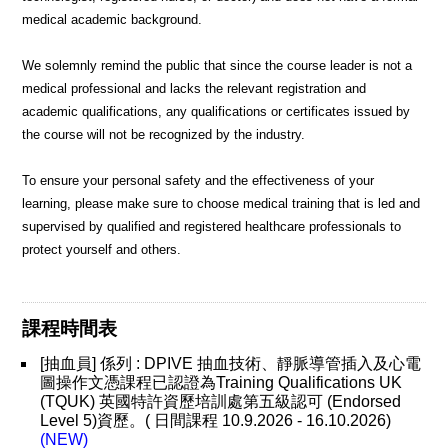
medical academic background.
We solemnly remind the public that since the course leader is not a
medical professional and lacks the relevant registration and
academic qualifications, any qualifications or certificates issued by
the course will not be recognized by the industry.
To ensure your personal safety and the effectiveness of your
learning, please make sure to choose medical training that is led and
supervised by qualified and registered healthcare professionals to
protect yourself and others.
課程時間表
[抽血員] 係列 : DPIVE 抽血技術、靜脈導管插入及心電
圖操作文憑課程已認證為Training Qualifications UK
(TQUK) 英國特許資歷培訓處第五級認可 (Endorsed
Level 5)資歷。( 日間課程 10.9.2026 - 16.10.2026)
(NEW)