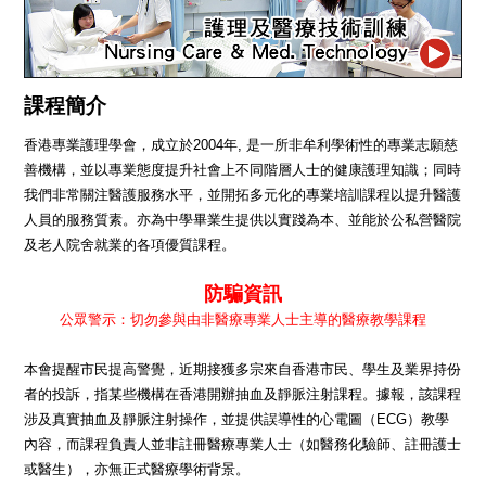
課程簡介
香港專業護理學會，成立於2004年, 是一所非牟利學術性的專業志願慈
善機構，並以專業態度提升社會上不同階層人士的健康護理知識；同時
我們非常關注醫護服務水平，並開拓多元化的專業培訓課程以提升醫護
人員的服務質素。亦為中學畢業生提供以實踐為本、並能於公私營醫院
及老人院舍就業的各項優質課程。
防騙資訊
公眾警示：切勿參與由非醫療專業人士主導的醫療教學課程
本會提醒市民提高警覺，近期接獲多宗來自香港市民、學生及業界持份
者的投訴，指某些機構在香港開辦抽血及靜脈注射課程。據報，該課程
涉及真實抽血及靜脈注射操作，並提供誤導性的心電圖（ECG）教學
內容，而課程負責人並非註冊醫療專業人士（如醫務化驗師、註冊護士
或醫生），亦無正式醫療學術背景。