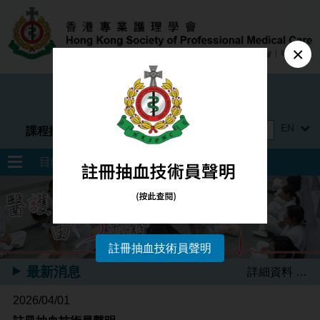
×
註冊非牟利及慈善機構
EN
課程搜尋
目錄
註冊抽血技術員聲明
最新消息
詳細資料 …
2026/04/01