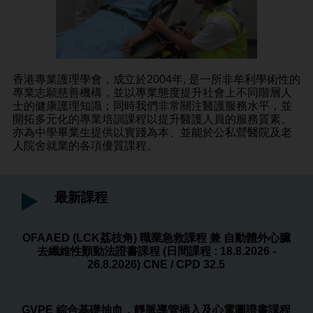
香港專業護理學會，成立於2004年, 是一所非牟利學術性的
專業志願慈善機構，並以專業態度提升社會上不同階層人
士的健康護理知識；同時我們非常關注醫護服務水平，並
開拓多元化的專業培訓課程以提升醫護人員的服務質素。
亦為中學畢業生提供以實踐為本、並能於公私營醫院及老
人院舍就業的各項優質課程。
最新課程
OFAAED (LCK荔枝角) 職業急救課程 兼 自動體外心臟
去纖維性顫動法證書課程 (日間課程 : 18.8.2026 -
26.8.2026) CNE / CPD 32.5
GVPE 綜合基礎抽血，靜脈導管插入及心電圖證書課程