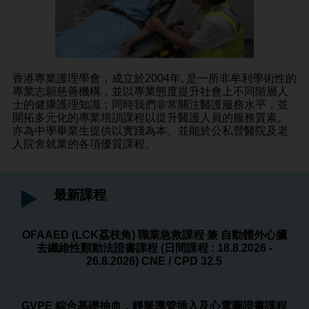
香港專業護理學會，成立於2004年, 是一所非牟利學術性的
專業志願慈善機構，並以專業態度提升社會上不同階層人
士的健康護理知識；同時我們非常關注醫護服務水平，並
開拓多元化的專業培訓課程以提升醫護人員的服務質素。
亦為中學畢業生提供以實踐為本、並能於公私營醫院及老
人院舍就業的各項優質課程。
最新課程
OFAAED (LCK荔枝角) 職業急救課程 兼 自動體外心臟
去纖維性顫動法證書課程 (日間課程 : 18.8.2026 -
26.8.2026) CNE / CPD 32.5
GVPE 綜合基礎抽血，靜脈導管插入及心電圖證書課程