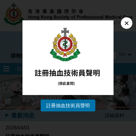
×
註冊非牟利及慈善機構
EN
課程搜尋
目錄
註冊抽血技術員聲明
最新消息
詳細資料 …
2026/04/01